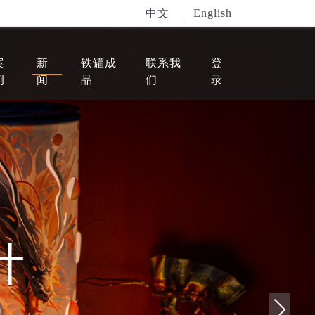
中文
|
English
案
新
铁罐成
联系我
登
例
闻
品
们
录
计